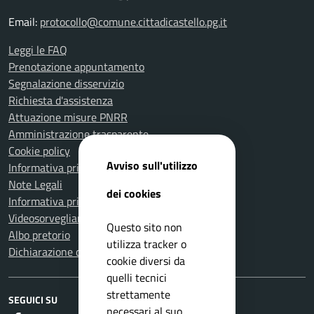
Email:
protocollo@comune.cittadicastello.pg.it
Leggi le FAQ
Prenotazione appuntamento
Segnalazione disservizio
Richiesta d'assistenza
Attuazione misure PNRR
Amministrazione trasparente
Cookie policy
Avviso sull'utilizzo
Informativa privacy
Note Legali
dei cookies
Informativa privacy Polizia Locale
Videosorveglianza e privacy
Questo sito non
Albo pretorio
utilizza tracker o
Dichiarazione di accessibilità
cookie diversi da
quelli tecnici
strettamente
SEGUICI SU
necessari al suo