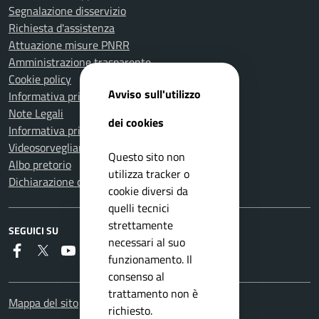
Segnalazione disservizio
Richiesta d'assistenza
Attuazione misure PNRR
Amministrazione trasparente
Cookie policy
Avviso sull'utilizzo
Informativa privacy
Note Legali
dei cookies
Informativa privacy Polizia Locale
Videosorveglianza e privacy
Questo sito non
Albo pretorio
utilizza tracker o
Dichiarazione di accessibilità
cookie diversi da
quelli tecnici
strettamente
SEGUICI SU
necessari al suo
Faceboook
Twitter
Youtube
Instagram
RSS
funzionamento. Il
consenso al
trattamento non è
Mappa del sito
richiesto.