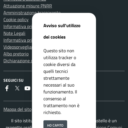
Attuazione misure PNRR
Amministrazione trasparente
Cookie policy
Avviso sull'utilizzo
Informativa privacy
Note Legali
dei cookies
Informativa privacy Polizia Locale
Videosorveglianza e privacy
Questo sito non
Albo pretorio
utilizza tracker o
Dichiarazione di accessibilità
cookie diversi da
quelli tecnici
strettamente
SEGUICI SU
necessari al suo
Faceboook
Twitter
Youtube
Instagram
RSS
funzionamento. Il
consenso al
trattamento non è
Mappa del sito
richiesto.
Il sito istituzionale del Comune di Città di Castello è un
HO CAPITO
progetto realizzato da
ISWEB S.p.A.
con la
Soluzione Comuni